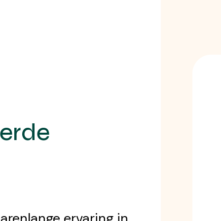
n
eerde
arenlange ervaring in