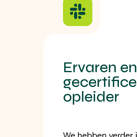
Ervaren e
gecertific
opleider
We hebben verder j