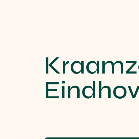
Kraamzo
Eindho