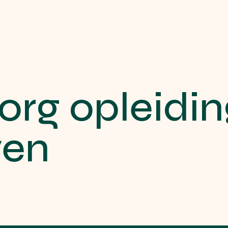
rg opleidin
ven