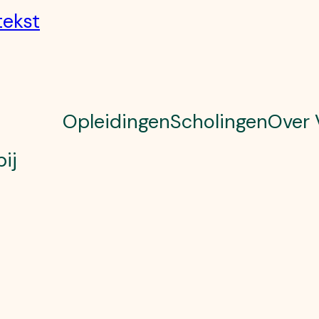
tekst
Opleidingen
Scholingen
Over 
ij